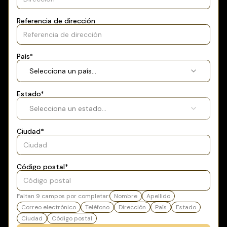
Referencia de dirección
País
*
Selecciona un país...
Estado
*
Selecciona un estado...
Ciudad
*
Código postal
*
Faltan
9
campos por completar:
Nombre
Apellido
Correo electrónico
Teléfono
Dirección
País
Estado
Ciudad
Código postal