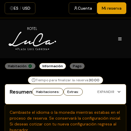
ES
/
USD
Cuenta
Mi reserva
Habitación
Información
Pago
Tiempo para finalizar la reserva:
30
:
00
Resumen
Habitaciones
:
Extras
:
EXPANDIR
Cambiaste el idioma o la moneda mientras estabas en el
proceso de reserva. Se conservará la configuración inicial.
Si deseas cotizar con tu nueva configuración regresa al
buscador.